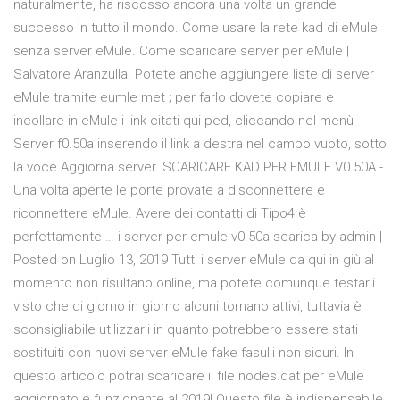
naturalmente, ha riscosso ancora una volta un grande
successo in tutto il mondo. Come usare la rete kad di eMule
senza server eMule. Come scaricare server per eMule |
Salvatore Aranzulla. Potete anche aggiungere liste di server
eMule tramite eumle met ; per farlo dovete copiare e
incollare in eMule i link citati qui ped, cliccando nel menù
Server f0.50a inserendo il link a destra nel campo vuoto, sotto
la voce Aggiorna server. SCARICARE KAD PER EMULE V0.50A -
Una volta aperte le porte provate a disconnettere e
riconnettere eMule. Avere dei contatti di Tipo4 è
perfettamente … i server per emule v0.50a scarica by admin |
Posted on Luglio 13, 2019 Tutti i server eMule da qui in giù al
momento non risultano online, ma potete comunque testarli
visto che di giorno in giorno alcuni tornano attivi, tuttavia è
sconsigliabile utilizzarli in quanto potrebbero essere stati
sostituiti con nuovi server eMule fake fasulli non sicuri. In
questo articolo potrai scaricare il file nodes.dat per eMule
aggiornato e funzionante al 2019! Questo file è indispensabile