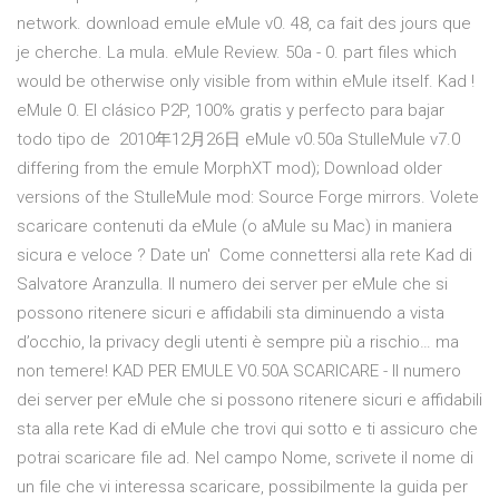
network. download emule eMule v0. 48, ca fait des jours que
je cherche. La mula. eMule Review. 50a - 0. part files which
would be otherwise only visible from within eMule itself. Kad !
eMule 0. El clásico P2P, 100% gratis y perfecto para bajar
todo tipo de 2010年12月26日 eMule v0.50a StulleMule v7.0
differing from the emule MorphXT mod); Download older
versions of the StulleMule mod: Source Forge mirrors. Volete
scaricare contenuti da eMule (o aMule su Mac) in maniera
sicura e veloce ? Date un' Come connettersi alla rete Kad di
Salvatore Aranzulla. Il numero dei server per eMule che si
possono ritenere sicuri e affidabili sta diminuendo a vista
d’occhio, la privacy degli utenti è sempre più a rischio… ma
non temere! KAD PER EMULE V0.50A SCARICARE - Il numero
dei server per eMule che si possono ritenere sicuri e affidabili
sta alla rete Kad di eMule che trovi qui sotto e ti assicuro che
potrai scaricare file ad. Nel campo Nome, scrivete il nome di
un file che vi interessa scaricare, possibilmente la guida per