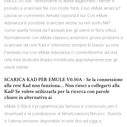
EMULE V0.50A - Nonostante tu abbia aggiornato i server e
provato a scaricare file con molte fonti, il tuo eMule arranca?
Lascia un commento Annulla risposta Il tuo Con eMule
Adunanza è possibile scaricare anche su reti sotto NAT
come quella fornita da Fastweb per gli utenti in fibra ottica.
Normalmente con eMule classico avremmo grossi problemi a
scaricare da rete Kad e otterremo sempre ID basso su rete
Fastweb, ma con eMule Adunanza ci connetteremo ad una
rete Kad dedicata (Kadu) modificata appositamente per gli
utenti nattati.
SCARICA KAD PER EMULE V0.50A - Se la connessione
alla rete Kad non funziona… Non riesci a collegarti alla
Kad? Se volete utilizzarla per la ricerca con parole
chiave in alternativa ai
eMule 0.50a è il programma più famoso e conosciuto per il
download e la condivisione di filmati,canzoni,film,ecc. Questa
è l'ultima versione disponibile in rete fino ad oggi e,