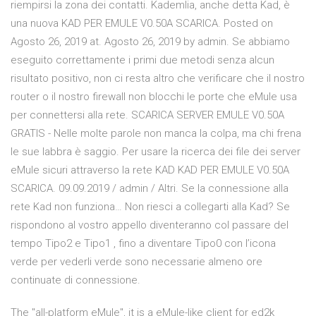
riempirsi la zona dei contatti. Kademlia, anche detta Kad, è
una nuova KAD PER EMULE V0.50A SCARICA. Posted on
Agosto 26, 2019 at. Agosto 26, 2019 by admin. Se abbiamo
eseguito correttamente i primi due metodi senza alcun
risultato positivo, non ci resta altro che verificare che il nostro
router o il nostro firewall non blocchi le porte che eMule usa
per connettersi alla rete. SCARICA SERVER EMULE V0.50A
GRATIS - Nelle molte parole non manca la colpa, ma chi frena
le sue labbra è saggio. Per usare la ricerca dei file dei server
eMule sicuri attraverso la rete KAD KAD PER EMULE V0.50A
SCARICA. 09.09.2019 / admin / Altri. Se la connessione alla
rete Kad non funziona… Non riesci a collegarti alla Kad? Se
rispondono al vostro appello diventeranno col passare del
tempo Tipo2 e Tipo1 , fino a diventare Tipo0 con l’icona
verde per vederli verde sono necessarie almeno ore
continuate di connessione.
The "all-platform eMule", it is a eMule-like client for ed2k