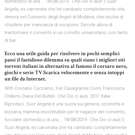
domestico di una … 18/08/2019 · Che Dio ci aiuti 5 Suor
Angela, ex carcerata che ha cambiato completamente vita,
dimora nel Convento degli Angeli di Modena, che rischia di
chiudere per mancanza di vocazioni. Decide allora di
trasformare il convento in un convitto universitario, con tanto
di bar.
Ecco una utile guida per risolvere in pochi semplici
passi il fastidioso dilemma su quali siano i migliori siti
torrent italiani in alternativa al famoso il corsaro nero,
giochi e serie TV.Scarica velocemente e senza intoppi
un file da Internet.
With Cristiano Caccamo, Yuri Casagrande Conti, Francesca
Chillemi, Diana Del Bufalo. Che Dio ci aiuti. 2011 Italia.
Riproduci. Suor Angela è una suora sui generis, scorretta e
bizzarra, mamma insostituibile per le ragazze del convento,
focolare domestico di una … 18/08/2019 · Che Dio ci aiuti 5
Suor Angela, ex carcerata che ha cambiato completamente