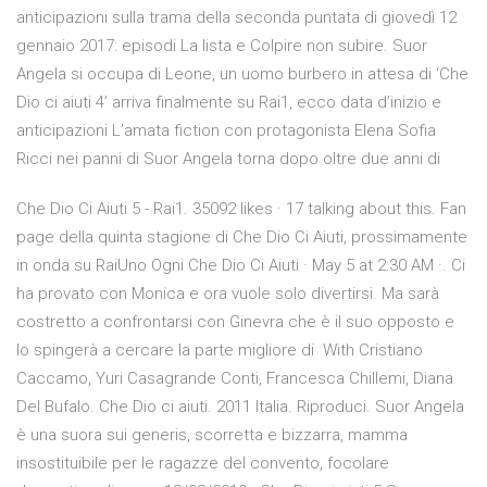
anticipazioni sulla trama della seconda puntata di giovedì 12
gennaio 2017: episodi La lista e Colpire non subire. Suor
Angela si occupa di Leone, un uomo burbero in attesa di ‘Che
Dio ci aiuti 4’ arriva finalmente su Rai1, ecco data d’inizio e
anticipazioni L’amata fiction con protagonista Elena Sofia
Ricci nei panni di Suor Angela torna dopo oltre due anni di
Che Dio Ci Aiuti 5 - Rai1. 35092 likes · 17 talking about this. Fan
page della quinta stagione di Che Dio Ci Aiuti, prossimamente
in onda su RaiUno Ogni Che Dio Ci Aiuti · May 5 at 2:30 AM ·. Ci
ha provato con Monica e ora vuole solo divertirsi. Ma sarà
costretto a confrontarsi con Ginevra che è il suo opposto e
lo spingerà a cercare la parte migliore di With Cristiano
Caccamo, Yuri Casagrande Conti, Francesca Chillemi, Diana
Del Bufalo. Che Dio ci aiuti. 2011 Italia. Riproduci. Suor Angela
è una suora sui generis, scorretta e bizzarra, mamma
insostituibile per le ragazze del convento, focolare