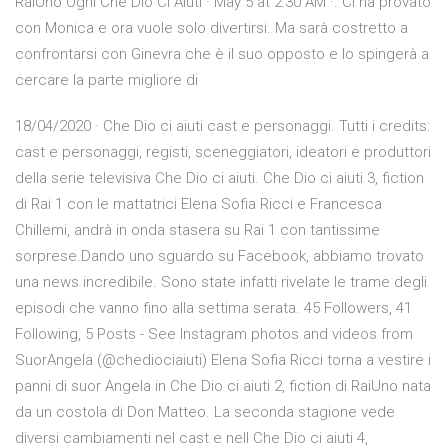
RaiUno Ogni Che Dio Ci Aiuti · May 5 at 2:30 AM ·. Ci ha provato
con Monica e ora vuole solo divertirsi. Ma sarà costretto a
confrontarsi con Ginevra che è il suo opposto e lo spingerà a
cercare la parte migliore di
18/04/2020 · Che Dio ci aiuti cast e personaggi. Tutti i credits:
cast e personaggi, registi, sceneggiatori, ideatori e produttori
della serie televisiva Che Dio ci aiuti. Che Dio ci aiuti 3, fiction
di Rai 1 con le mattatrici Elena Sofia Ricci e Francesca
Chillemi, andrà in onda stasera su Rai 1 con tantissime
sorprese.Dando uno sguardo su Facebook, abbiamo trovato
una news incredibile. Sono state infatti rivelate le trame degli
episodi che vanno fino alla settima serata. 45 Followers, 41
Following, 5 Posts - See Instagram photos and videos from
SuorAngela (@chediociaiuti) Elena Sofia Ricci torna a vestire i
panni di suor Angela in Che Dio ci aiuti 2, fiction di RaiUno nata
da un costola di Don Matteo. La seconda stagione vede
diversi cambiamenti nel cast e nell Che Dio ci aiuti 4,