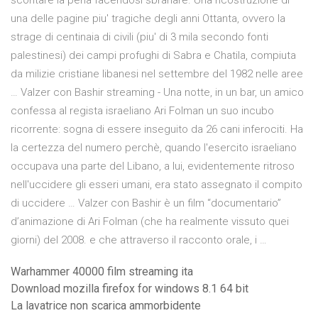
scontare la pena facendosi sbranare. Una ricostruzione di
una delle pagine piu' tragiche degli anni Ottanta, ovvero la
strage di centinaia di civili (piu' di 3 mila secondo fonti
palestinesi) dei campi profughi di Sabra e Chatila, compiuta
da milizie cristiane libanesi nel settembre del 1982 nelle aree
… Valzer con Bashir streaming - Una notte, in un bar, un amico
confessa al regista israeliano Ari Folman un suo incubo
ricorrente: sogna di essere inseguito da 26 cani inferociti. Ha
la certezza del numero perchè, quando l'esercito israeliano
occupava una parte del Libano, a lui, evidentemente ritroso
nell'uccidere gli esseri umani, era stato assegnato il compito
di uccidere … Valzer con Bashir è un film “documentario”
d’animazione di Ari Folman (che ha realmente vissuto quei
giorni) del 2008. e che attraverso il racconto orale, i …
Warhammer 40000 film streaming ita
Download mozilla firefox for windows 8.1 64 bit
La lavatrice non scarica ammorbidente