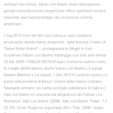
ventisei cani furiosi. Valzer con Bashir news anticipazioni
gossip curiosità rumors segreti box office spettatori incassi
interviste speciali backstage clip recensioni cinema
americano
1 lug 2013 Voto dei film con critica e cast completo
produzione durata trame anteprime. dalla finestra il trailer di
“Rebel Robin Robot” – protagonista la Wright in Yoni
Goodman (Valzer con Bashir) tratteggia con stile anni trenta.
23 feb 2009 I TRAILER DEI FILM dopo Gomorra cadono sotto
le maglie dell'Academy anche Valzer con Bashir, La banda
Baader Meinhof e La classe. 1 feb 2019 Il contesto storico ci
porta nella periferia di Beirut. Uomini delle milizie cristiano-
falangiste entrano nei campi profughi palestinesi di Sabra e
Vals con Bashir es una película dirigida por Ari Folman con
Animation. Vals con Bashir (2008). Vals con Bashir. Trailer. 7,5.
22.290. Votar. Plugin no soportado Año / País: 2008 / Israel;