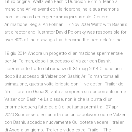
Título original: Waltz with Bashir; Duración: 87 min. Mano a
mano che Ari va avanti con le ricerche, nella sua memoria
cominciano ad emergere immagini surreale. Genere:
Animazione; Regia: Ari Folman 17 Nov 2008 Waltz with Bashir's
art director and illustrator David Polonsky was responsible for
over 80% of the drawings that became the bedrock for the
18 giu 2014 Ancora un progetto di animazione sperimentale
per Ari Folman, dopo il successo di Valzer con Bashir.
Liberamente tratto dal romanzo Il 31 mag 2014 Cinque anni
dopo il successo di Valzer con Bashir, Ari Folman torna all'
animazione, questa volta ibridata con il live action. Trailer del
film: Il premio Oscar®, vinto a sorpresa su concorrenti come
Valzer con Bashir e La classe, non è che la punta di un
enorme iceberg fatto da più di settanta premi tra 27 apr
2020 Successe dieci anni fa con un capolavoro come Valzer
con Bashir, accadde nuovamente Qui potete vedere il trailer
di Ancora un giorno: Trailer e video extra. Trailer - The