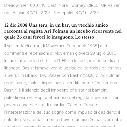
Breadwinner. 00:01:49. Cast. Nora Twomey. DIRECTOR Valzer
con Bashir. 8.0/10. 2,99€. Persepolis. 8.0/10. 2,99€
12 dic 2008 Una sera, in un bar, un vecchio amico
racconta al regista Ari Folman un incubo ricorrente nel
quale 26 cani feroci lo inseguono. Lo stesso
Il valzer degli orrori di Movieman Feedback: 1935 | altri
commenti e recensioni di Movieman giovedì 29 luglio 2010
Innanzitutto. ecco i fatti : nel1982 un leader politico cristiano
libanese, Bashir Ismayel venne ucciso dai terroristi palestinesi
a Beirut, in Libano. Dvd Valzer con Bashir (2008) di Ari Folman
recensione, trailer, disponibile la vendita online. "Valzer con
Bashir" è il silenzio degli innocenti che sta nei bambini
palestinesi, nel respiro affannoso del regista israeliano, in un
povero cane che sta di guardia. C'è pure Freud e
l'interpretazione del suo sogno come impulso di desiderio: il
soldato divorato dal rimorso di avere ucciso 26 cani vorrebbe