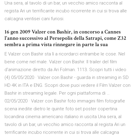
Una sera, al tavolo di un bar, un vecchio amico racconta al
regista Ari un terrificante incubo ricorrente in cui si trova alle
calcagna ventisei cani furiosi.
16 gen 2009 Valzer con Bashir, in concorso a Cannes
l'anno successivo al Persepolis della Satrapi, come Z32
sembra a prima vista rinnegare in parte la sua
E Valzer con Bashir sta lì a ricordarci entrambe le cose. Nel
bene come nel male. Valzer con Bashir. Il trailer del film
d'animazione diretto da Ari Folman. 1113. Scopri tutti i video
(4) 05/05/2020 · Valzer con Bashir - guarda in streaming in SD
HD 4K in ITA e ENG. Scopri dove puoi vedere il Film Valzer con
Bashir in streaming legale. Per ogni piattaforma di …
02/05/2020 · Valzer con Bashir foto immagini film fotografie
scena inedite dietro le quinte foto set poster copertina
locandina cinema americano italiano in uscita Una sera, al
tavolo di un bar, un vecchio amico racconta al regista Ari un
terrificante incubo ricorrente in cui si trova alle calcagna