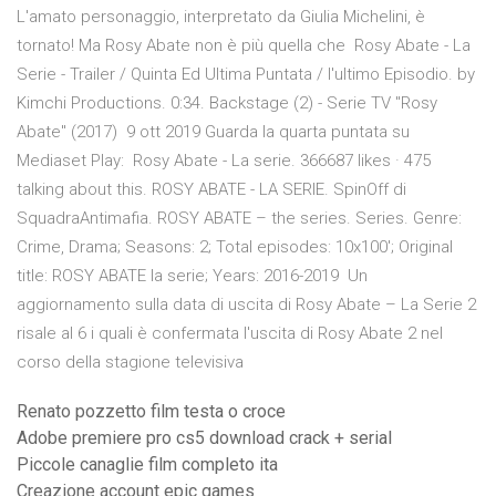
L'amato personaggio, interpretato da Giulia Michelini, è
tornato! Ma Rosy Abate non è più quella che Rosy Abate - La
Serie - Trailer / Quinta Ed Ultima Puntata / l'ultimo Episodio. by
Kimchi Productions. 0:34. Backstage (2) - Serie TV "Rosy
Abate" (2017) 9 ott 2019 Guarda la quarta puntata su
Mediaset Play: Rosy Abate - La serie. 366687 likes · 475
talking about this. ROSY ABATE - LA SERIE. SpinOff di
SquadraAntimafia. ROSY ABATE – the series. Series. Genre:
Crime, Drama; Seasons: 2; Total episodes: 10x100'; Original
title: ROSY ABATE la serie; Years: 2016-2019 Un
aggiornamento sulla data di uscita di Rosy Abate – La Serie 2
risale al 6 i quali è confermata l'uscita di Rosy Abate 2 nel
corso della stagione televisiva
Renato pozzetto film testa o croce
Adobe premiere pro cs5 download crack + serial
Piccole canaglie film completo ita
Creazione account epic games