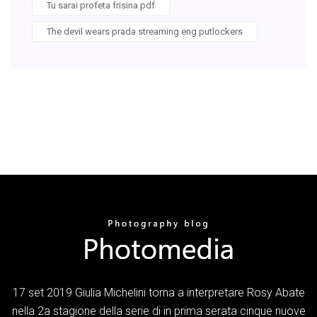
Tu sarai profeta frisina pdf
The devil wears prada streaming eng putlockers
17 set 2019 Giulia Michelini torna a interpretare Rosy Abate
nella 2a stagione della serie di in prima serata cinque nuove