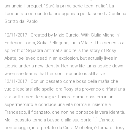
annuncia il prequel: "Sarà la prima serie teen mafia". La
Taodue sta cercando la protagonista per la serie tv Continua
Scritto da: Paolo
12/11/2017 · Created by Mizio Curcio. With Giulia Michelini,
Federico Tocci, Sofia Pellegrino, Lidia Vitale. This series is a
spin-off of Squadra Antimafia and tells the story of Rosy
Abate, believed dead in an explosion, but actually lives in
Liguria under a new identity. Her new life turns upside down
when she learns that her son Leonardo is still alive.
13/11/2017 · Con un passato come boss della mafia che
vuole lasciarsi alle spalle, ora Rosy sta provando a rifarsi una
vita sotto mentite spoglie. Lavora come cassiera in un
supermercato e conduce una vita normale insieme a
Francesco, il fidanzato, che non ne conosce la vera identità.
Ma il passato torna a bussare alla sua porta […] L'amato
personaggio, interpretato da Giulia Michelini, è tornato! Rosy