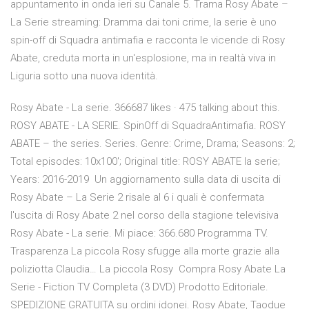
appuntamento in onda ieri su Canale 5. Trama Rosy Abate –
La Serie streaming: Dramma dai toni crime, la serie è uno
spin-off di Squadra antimafia e racconta le vicende di Rosy
Abate, creduta morta in un'esplosione, ma in realtà viva in
Liguria sotto una nuova identità.
Rosy Abate - La serie. 366687 likes · 475 talking about this.
ROSY ABATE - LA SERIE. SpinOff di SquadraAntimafia. ROSY
ABATE – the series. Series. Genre: Crime, Drama; Seasons: 2;
Total episodes: 10x100'; Original title: ROSY ABATE la serie;
Years: 2016-2019 Un aggiornamento sulla data di uscita di
Rosy Abate – La Serie 2 risale al 6 i quali è confermata
l'uscita di Rosy Abate 2 nel corso della stagione televisiva
Rosy Abate - La serie. Mi piace: 366.680 Programma TV.
Trasparenza La piccola Rosy sfugge alla morte grazie alla
poliziotta Claudia… La piccola Rosy Compra Rosy Abate La
Serie - Fiction TV Completa (3 DVD) Prodotto Editoriale.
SPEDIZIONE GRATUITA su ordini idonei. Rosy Abate, Taodue