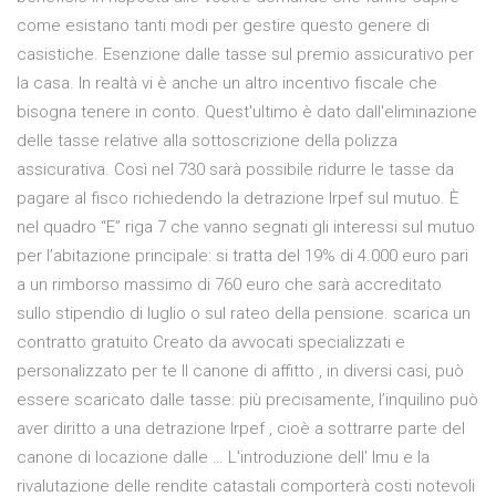
come esistano tanti modi per gestire questo genere di
casistiche. Esenzione dalle tasse sul premio assicurativo per
la casa. In realtà vi è anche un altro incentivo fiscale che
bisogna tenere in conto. Quest'ultimo è dato dall'eliminazione
delle tasse relative alla sottoscrizione della polizza
assicurativa. Così nel 730 sarà possibile ridurre le tasse da
pagare al fisco richiedendo la detrazione Irpef sul mutuo. È
nel quadro “E” riga 7 che vanno segnati gli interessi sul mutuo
per l’abitazione principale: si tratta del 19% di 4.000 euro pari
a un rimborso massimo di 760 euro che sarà accreditato
sullo stipendio di luglio o sul rateo della pensione. scarica un
contratto gratuito Creato da avvocati specializzati e
personalizzato per te Il canone di affitto , in diversi casi, può
essere scaricato dalle tasse: più precisamente, l’inquilino può
aver diritto a una detrazione Irpef , cioè a sottrarre parte del
canone di locazione dalle … L'introduzione dell' Imu e la
rivalutazione delle rendite catastali comporterà costi notevoli