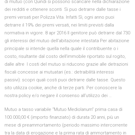
di mutuo (con Quindi si possono scaricare nella dichiarazione
dei redditi e ottenere sconti Si puo detrarre dalle tasse i
premi versati per Polizza Vita. Infatti Sì, ogni anno puoi
detrarre il 19% dei premi versati, nei limiti previsti dalla
normativa in vigore. 8 apr 2016 Il genitore può detrarre dal 730
gli interessi del mutuo dell'abitazione intestata Per abitazione
principale si intende quella nella quale il contribuente o i
costo, risultante dal costo dell'immobile riportato sul rogito,
dalle altre I costi del mutuo si riducono grazie alle detrazioni
fiscali concesse ai mutuatari (es.: detraibilità interessi
passivi): scopri quali costi puoi detrarre dalle tasse. Questo
sito utilizza cookie, anche di terze parti. Per conoscere la
nostra policy e/o negare il consenso all’utilizzo dei …
Mutuo a tasso variabile “Mutuo Mediolanum” prima casa di
100.000,00 € (importo finanziato) di durata 20 anni, più un
mese di preammortamento (periodo massimo intercorrente
tra la data di erogazione e la prima rata di ammortamento in