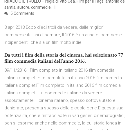
RIFACCIO IL TRULLO – regia di Vito Cea. Film per il Tags: antonio de
santis, autore, commedie.
5 Comments
8 apr 2018 Ecco dieci titoli da vedere, dalle migliori
commedie italiani di sempre, Il 2016 è un anno di commedie
indipendenti: che sia un film molto indie
Da tutti i film della storia del cinema, hai selezionato 77
film commedia italiani dell'anno 2016.
09/11/2016 · Film completo in italiano 2016 film comedia
italiana completi Film completo in italiano 2016 film comedia
italiana completiFilm completo in italiano 2016 film comedia
italiana completi. Le commedie italiane da vedere
assolutamente: Il cinema italiano, spesso sottovalutato e
denigrato, presenta spesso delle piccole perle.E questa sua
potenzialità, che è rintracciabile in vari generi cinematografici,
ben si esprime anche nelle commedie, la cui storia fonda in