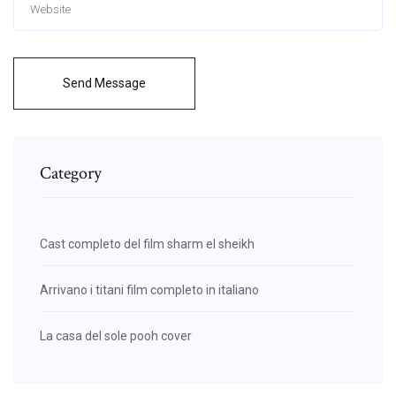
Send Message
Category
Cast completo del film sharm el sheikh
Arrivano i titani film completo in italiano
La casa del sole pooh cover