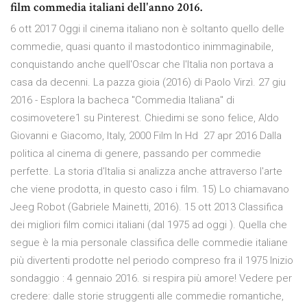
film commedia italiani dell'anno 2016.
6 ott 2017 Oggi il cinema italiano non è soltanto quello delle
commedie, quasi quanto il mastodontico inimmaginabile,
conquistando anche quell'Oscar che l'Italia non portava a
casa da decenni. La pazza gioia (2016) di Paolo Virzì. 27 giu
2016 - Esplora la bacheca "Commedia Italiana" di
cosimovetere1 su Pinterest. Chiedimi se sono felice, Aldo
Giovanni e Giacomo, Italy, 2000 Film In Hd 27 apr 2016 Dalla
politica al cinema di genere, passando per commedie
perfette. La storia d'Italia si analizza anche attraverso l'arte
che viene prodotta, in questo caso i film. 15) Lo chiamavano
Jeeg Robot (Gabriele Mainetti, 2016). 15 ott 2013 Classifica
dei migliori film comici italiani (dal 1975 ad oggi ). Quella che
segue è la mia personale classifica delle commedie italiane
più divertenti prodotte nel periodo compreso fra il 1975 Inizio
sondaggio : 4 gennaio 2016. si respira più amore! Vedere per
credere: dalle storie struggenti alle commedie romantiche,