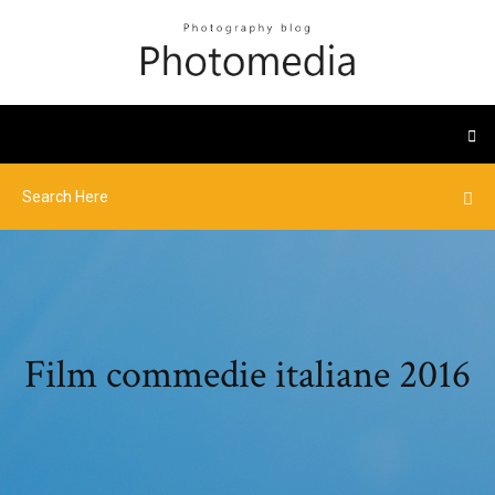
Film commedie italiane 2016