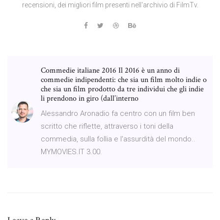
recensioni, dei migliori film presenti nell'archivio di FilmTv.
Commedie italiane 2016 Il 2016 è un anno di
commedie indipendenti: che sia un film molto indie o
che sia un film prodotto da tre individui che gli indie
li prendono in giro (dall’interno
Alessandro Aronadio fa centro con un film ben
scritto che riflette, attraverso i toni della
commedia, sulla follia e l'assurdità del mondo..
MYMOVIES.IT 3.00.