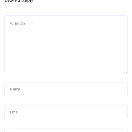
Leave a Reply