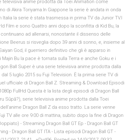
erie televisiva anime prodotta da Toei Animation come
 di Akira Toriyama.In Giappone la serie è andata in onda
n Italia la serie è stata trasmessa in prima TV da Junior TV.I
ld Film e sono Quattro anni dopo la sconfitta di Kid Bu, la
continuano ad allenarsi, nonostante il dissenso delle
uzione Beerus si risveglia dopo 39 anni di sonno, e, insieme al
aiyan God, il guerriero definitivo che gli è apparso in
Majin Bu la pace è tornata sulla Terra e anche Goku e i
Dragon Ball Super è una serie televisiva anime prodotta dalla
al 5 luglio 2015 su Fuji Television. È la prima serie TV di
quel ufficiale di Dragon Ball Z. Streaming & Download Episodi
 1080p FullHd Questa è la lista degli episodi di Dragon Ball
), serie televisiva anime prodotta dalla Toei
ell'anime Dragon Ball Z da esso tratto. La serie venne
ji TV alle ore 9:00 di mattina, subito dopo la fine di Dragon
 (Doppiato) - Streaming Dragon Ball GT Ep - Dragon Ball GT
ng - Dragon Ball GT ITA - Lista episodi Dragon Ball GT -
7/11/2017, 21:41 . +Dvd96. Posted on 14/9/2017, 09:32 .