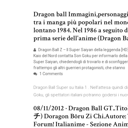
Dragon ball Immagini,personaggi,
tra i manga più popolari nel mon
lontano 1984. Nel 1986 a seguito d
prima serie dell'anime (Dragon B
Dragon Ball Z – Il Super Saiyan della leggenda [H
Kaio del Nord contatta Son Goku per informarlo della
Super Saiyan, chiedendogli di trovarlo e di sconfigger
frattempo gli altri guerrieri protagonisti, che stanno
1 Comments
Dragon Ball Super su Italia 1 . Nell’attesa quindi
Goku, gli spettatori italiani potranno godersi i nu
08/11/2012 · Dragon Ball GT.
チ) Doragon Bōru Zi Chi.Autore:
Forum! Italianime - Sezione Ani