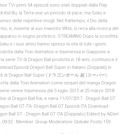
nior TV.I primi 54 episodi sono stati doppiati dalla Play
di Kid Bu, la Terra vive un periodo di pace, ma Goku e
enso delle rispettive mogli. Nel frattempo, il Dio della
nno, e, insieme al suo maestro Whis, si reca alla ricerca del
i è apparso in sogno profetico. STREAMING Dopo la sconfitta
ku e i suoi amici hanno ripreso la vita di tutti i giorni.
rodotta dalla Toei Animation e trasmessa in Giappone a
ima serie TV di Dragon Ball prodotta in 18 anni, costituisce il
nload Episodi Dragon Ball Super in Italiano (Doppiati) in
i episodi di Dragon Ball Super (ドラゴンボール 超 (スーパー)
odotta dalla Toei Animation come sequel del manga Dragon
a serie venne trasmessa dal 5 luglio 2015 al 25 marzo 2018
 fine di Dragon Ball Kai, e narra 11/07/2017 · Dragon Ball GT
agon Ball GT ITA -Dragon Ball GT Episodi ITA Download -
agon Ball GT - Dragon Ball GT ITA (Doppiato) Edited by AiDen'
7, 09:32 . Member. Group Moderatore Globale Posts 159