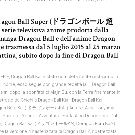
di di Dragon Ball Super (ドラゴンボール 超
ie televisiva anime prodotta dalla
manga Dragon Ball e dell'anime Dragon
nne trasmessa dal 5 luglio 2015 al 25 marzo
attina, subito dopo la fine di Dragon Ball
RIE, Dragon Ball Kai è stato completamente restaurato in
. Inoltre, esso segue con grande fedeltà la … Dragon Ball
nni dopo la sconfitta di Majin Bu, con la Terra finalmente in
retto da Chichi a Dragon Ball Kai • Dragon Ball Kai
Doragon Bōru Kai ( ドラゴンボールKAI ) Autore: Akira Toriyama
: Shōnen - Azione - Avventura - Fantastico Descrizione Dal
serie, Dragon Ball Kai (ドラゴンボールKAI, Doragon Bōru Kai?).
 la versione rimasterizzata di Dragon Ball Z, ribattezzata