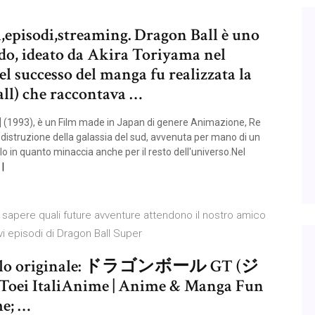
episodi,streaming. Dragon Ball è uno
do, ideato da Akira Toriyama nel
el successo del manga fu realizzata la
all) che raccontava …
D] (1993), è un Film made in Japan di genere Animazione, Re
 distruzione della galassia del sud, avvenuta per mano di un
lo in quanto minaccia anche per il resto dell'universo.Nel
 di sapere quali future avventure attendono il nostro amico
ovi episodi di Dragon Ball Super
.Titolo originale: ドラゴンボール GT (ジ
 Toei ItaliAnime | Anime & Manga Fun
me; …