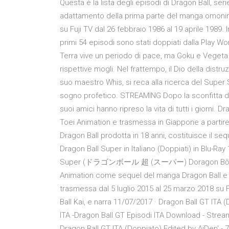
Questa è la lista degli episodi di Dragon Ball, s
adattamento della prima parte del manga omonimo
su Fuji TV dal 26 febbraio 1986 al 19 aprile 1989. I
primi 54 episodi sono stati doppiati dalla Play Wor
Terra vive un periodo di pace, ma Goku e Vegeta 
rispettive mogli. Nel frattempo, il Dio della distr
suo maestro Whis, si reca alla ricerca del Super S
sogno profetico. STREAMING Dopo la sconfitta di 
suoi amici hanno ripreso la vita di tutti i giorni. 
Toei Animation e trasmessa in Giappone a partire d
Dragon Ball prodotta in 18 anni, costituisce il se
Dragon Ball Super in Italiano (Doppiati) in Blu-Ray
Super (ドラゴンボール 超 (スーパー) Doragon Bōru Sūpā?
Animation come sequel del manga Dragon Ball e d
trasmessa dal 5 luglio 2015 al 25 marzo 2018 su Fu
Ball Kai, e narra 11/07/2017 · Dragon Ball GT ITA
ITA -Dragon Ball GT Episodi ITA Download - Streami
Dragon Ball GT ITA (Doppiato) Edited by AiDen' - 