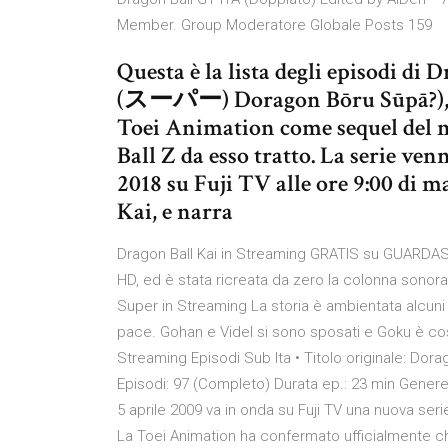
Member. Group Moderatore Globale Posts 159
Questa è la lista degli episo
(スーパー) Doragon Bōru Sūpā?), ser
Toei Animation come sequel del 
Ball Z da esso tratto. La serie ve
2018 su Fuji TV alle ore 9:00 di m
Kai, e narra
Dragon Ball Kai in Streaming GRATIS su GUARDASE
HD, ed è stata ricreata da zero la colonna sonora
Super in Streaming La storia è ambientata alcuni a
pace. Gohan e Videl si sono sposati e Goku è cost
Streaming Episodi Sub Ita • Titolo originale: 
Episodi: 97 (Completo) Durata ep.: 23 min Genere
5 aprile 2009 va in onda su Fuji TV una nuova 
La Toei Animation ha confermato ufficialmente che