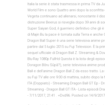
Italia la serie è stata trasmessa in prima TV da Ju
World Film e sono Quattro anni dopo la sconfitta 
Vegeta continuano ad allenarsi, nonostante il diss
distruzione Beerus si risveglia dopo 39 anni di so
Super Saiyan God, il guerriero definitivo che gl
di Majin Bu la pace è tornata sulla Terra e anche Go
Dragon Ball Super è una serie televisiva anime p
partire dal 5 luglio 2015 su Fuji Television. È la pr
sequel ufficiale di Dragon Ball Z. Streaming & Dow
Blu-Ray 1080p FullHd Questa è la lista degl
Doragon Bōru Sūpā?), serie televisiva anime pr
Ball e dell'anime Dragon Ball Z da esso tratto. L
su Fuji TV alle ore 9:00 di mattina, subito dopo la
ITA (Doppiato) - Streaming Dragon Ball GT Ep - Dr
Streaming - Dragon Ball GT ITA - Lista episodi Dr
- 7/11/2017, 21:41 . +Dvd96. Posted on 14/9/201