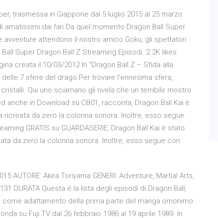
per, trasmessa in Giappone dal 5 luglio 2015 al 25 marzo
sodi amatissimi dai fan.Da quel momento Dragon Ball Super
ture avventure attendono il nostro amico Goku, gli spettatori
n Ball Super Dragon Ball Z Streaming Episodi. 2.2K likes.
agina creata il 10/03/2012 In “Dragon Ball Z – Sfida alla
 delle 7 sfere del drago.Per trovare l’ennesima sfera,
cristalli. Qui uno sciamano gli rivela che un terribile mostro
g ed anche in Download su CB01, racconta, Dragon Ball Kai è
 ricreata da zero la colonna sonora. Inoltre, esso segue
Streaming GRATIS su GUARDASERIE, Dragon Ball Kai è stato
ata da zero la colonna sonora. Inoltre, esso segue con
15 AUTORE: Akira Toriyama GENERI: Adventure, Martial Arts,
1 DURATA Questa è la lista degli episodi di Dragon Ball,
ion come adattamento della prima parte del manga omonimo
onda su Fuji TV dal 26 febbraio 1986 al 19 aprile 1989. In