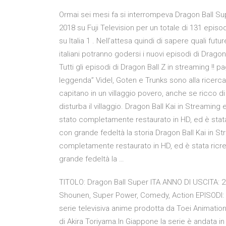
Ormai sei mesi fa si interrompeva Dragon Ball Su
2018 su Fuji Television per un totale di 131 epi
su Italia 1 . Nell’attesa quindi di sapere quali fu
italiani potranno godersi i nuovi episodi di Drago
Tutti gli episodi di Dragon Ball Z in streaming !! p
leggenda” Videl, Goten e Trunks sono alla ricerca
capitano in un villaggio povero, anche se ricco di 
disturba il villaggio. Dragon Ball Kai in Streamin
stato completamente restaurato in HD, ed è stata
con grande fedeltà la storia Dragon Ball Kai in 
completamente restaurato in HD, ed è stata ricre
grande fedeltà la …
TITOLO: Dragon Ball Super ITA ANNO DI USCITA: 20
Shounen, Super Power, Comedy, Action EPISODI: 13
serie televisiva anime prodotta da Toei Animat
di Akira Toriyama.In Giappone la serie è andata in 