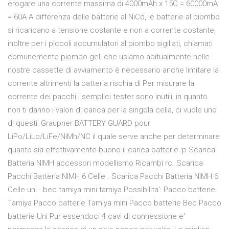
erogare una corrente massima di 4000mAh x 15C = 60000mA
= 60A A differenza delle batterie al NiCd, le batterie al piombo
si ricaricano a tensione costante e non a corrente costante,
inoltre per i piccoli accumulatori al piombo sigillati, chiamati
comunemente piombo gel, che usiamo abitualmente nelle
nostre cassette di avviamento è necessario anche limitare la
corrente altrimenti la batteria rischia di Per misurare la
corrente dei pacchi i semplici tester sono inutili, in quanto
non ti danno i valori di carica per la singola cella, ci vuole uno
di questi: Graupner BATTERY GUARD pour
LiPo/LiLo/LiFe/NiMh/NC il quale serve anche per determinare
quanto sia effettivamente buono il carica batterie :p Scarica
Batteria NIMH accessori modellismo Ricambi rc. Scarica
Pacchi Batteria NIMH 6 Celle . Scarica Pacchi Batteria NIMH 6
Celle uni - bec tamiya mini tamiya Possibilita': Pacco batterie
Tamiya Pacco batterie Tamiya mini Pacco batterie Bec Pacco
batterie Uni Pur essendoci 4 cavi di connessione e'