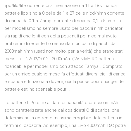
lipo/lilo/life corrente di alimentazione da 11 a 18 v. carica
batterie lipo sino a 8 celle da 1 a 27 celle nicd/nimh corrente
di carica da 0.1 a 7 amp. corrente di scarica 0,1 a 5 amp. io
per modellismo ho sempre usato per pacchi nimh caricatori
sia rapidi che lenti con delta peak nati per nicd mai avuto
problemi. di recente ho resuscitato un paio di pacchi da
2000mah nimh (usati non molto, per la verità) che erano stati
messi in … 22/03/2012 · 2000mAh 7,2V NiMH RC batteria
ricaricabile per modellismo con attacco Tamiya !! Comprato
per un amico qualche mese fa effettuati diversi cicli di carica
e scarica e funziona a dovere, car la pause pour changer de
batterie est indispensable pour …
Le batterie LiPo oltre al dato di capacità espresso in mAh
sono caratterizzate anche dai cosiddetti C di scarica, che
determinano la corrente massima erogabile dalla batteria in
termini di capacità. Ad esempio, una LiPo 4000mAh 15C potrà