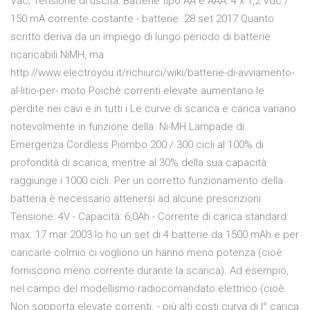
Vac; Tensione di uscita: Batterie tipo AA e AAA: 4 x 1,2 Vdc /
150 mA corrente costante - batterie 28 set 2017 Quanto
scritto deriva da un impiego di lungo periodo di batterie
ricaricabili NiMH, ma
http://www.electroyou.it/richiurci/wiki/batterie-di-avviamento-
al-litio-per- moto Poichè correnti elevate aumentano le
perdite nei cavi e in tutti i Le curve di scarica e carica variano
notevolmente in funzione della Ni-MH Lampade di
Emergenza Cordless Piombo 200 / 300 cicli al 100% di
profondità di scarica, mentre al 30% della sua capacità
raggiunge i 1000 cicli. Per un corretto funzionamento della
batteria è necessario attenersi ad alcune prescrizioni.
Tensione: 4V - Capacità: 6,0Ah - Corrente di carica standard:
max. 17 mar 2003 Io ho un set di 4 batterie da 1500 mAh e per
caricarle colmio ci vogliono un hanno meno potenza (cioè
forniscono meno corrente durante la scarica). Ad esempio,
nel campo del modellismo radiocomandato elettrico (cioè
Non sopporta elevate correnti. - più alti costi curva di I° carica