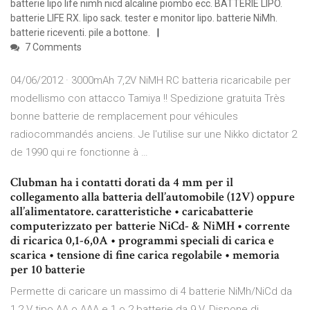
batterie lipo life nimh nicd alcaline piombo ecc. BATTERIE LIPO.
batterie LIFE RX. lipo sack. tester e monitor lipo. batterie NiMh.
batterie riceventi. pile a bottone.
7 Comments
04/06/2012 · 3000mAh 7,2V NiMH RC batteria ricaricabile per
modellismo con attacco Tamiya !! Spedizione gratuita Très
bonne batterie de remplacement pour véhicules
radiocommandés anciens. Je l'utilise sur une Nikko dictator 2
de 1990 qui re fonctionne à …
Clubman ha i contatti dorati da 4 mm per il
collegamento alla batteria dell’automobile (12V) oppure
all’alimentatore. caratteristiche • caricabatterie
computerizzato per batterie NiCd- & NiMH • corrente
di ricarica 0,1-6,0A • programmi speciali di carica e
scarica • tensione di fine carica regolabile • memoria
per 10 batterie
Permette di caricare un massimo di 4 batterie NiMh/NiCd da
1,2 V tipo AA o AAA e 1 o 2 batterie da 9 V. Dispone di