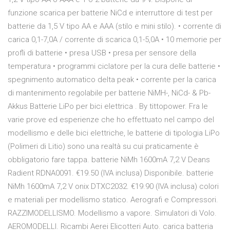
funzione scarica per batterie NiCd e interruttore di test per
batterie da 1,5 V tipo AA e AAA (stilo e mini stilo). • corrente di
carica 0,1-7,0A / corrente di scarica 0,1-5,0A • 10 memorie per
profli di batterie • presa USB • presa per sensore della
temperatura • programmi ciclatore per la cura delle batterie •
spegnimento automatico delta peak • corrente per la carica
di mantenimento regolabile per batterie NiMH-, NiCd- & Pb-
Akkus Batterie LiPo per bici elettrica . By tittopower. Fra le
varie prove ed esperienze che ho effettuato nel campo del
modellismo e delle bici elettriche, le batterie di tipologia LiPo
(Polimeri di Litio) sono una realtà su cui praticamente è
obbligatorio fare tappa. batterie NiMh 1600mA 7,2 V Deans
Radient RDNA0091. €19.50 (IVA inclusa) Disponibile. batterie
NiMh 1600mA 7,2 V onix DTXC2032. €19.90 (IVA inclusa) colori
e materiali per modellismo statico. Aerografi e Compressori.
RAZZIMODELLISMO. Modellismo a vapore. Simulatori di Volo.
AEROMODELLI. Ricambi Aerei Elicotteri Auto. carica batteria