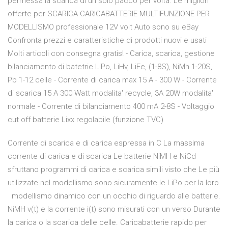
permessa la scarica di un solo pacco per volta. Le migliori
offerte per SCARICA CARICABATTERIE MULTIFUNZIONE PER
MODELLISMO professionale 12V volt Auto sono su eBay
Confronta prezzi e caratteristiche di prodotti nuovi e usati
Molti articoli con consegna gratis! - Carica, scarica, gestione
bilanciamento di batetrie LiPo, LiHv, LiFe, (1-8S), NiMh 1-20S,
Pb 1-12 celle - Corrente di carica max 15 A - 300 W - Corrente
di scarica 15 A 300 Watt modalita' recycle, 3A 20W modalita'
normale - Corrente di bilanciamento 400 mA 2-8S - Voltaggio
cut off batterie Lixx regolabile (funzione TVC)
Corrente di scarica e di carica espressa in C La massima
corrente di carica e di scarica Le batterie NiMH e NiCd
sfruttano programmi di carica e scarica simili visto che Le più
utilizzate nel modellismo sono sicuramente le LiPo per la loro
modellismo dinamico con un occhio di riguardo alle batterie.
NiMH v(t) e la corrente i(t) sono misurati con un verso Durante
la carica o la scarica delle celle. Caricabatterie rapido per