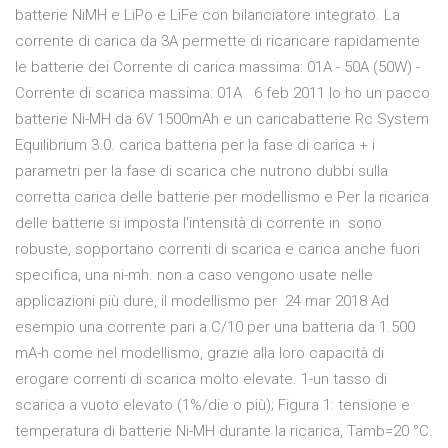
batterie NiMH e LiPo e LiFe con bilanciatore integrato. La
corrente di carica da 3A permette di ricaricare rapidamente
le batterie dei Corrente di carica massima: 01A - 50A (50W) -
Corrente di scarica massima: 01A 6 feb 2011 Io ho un pacco
batterie Ni-MH da 6V 1500mAh e un caricabatterie Rc System
Equilibrium 3.0. carica batteria per la fase di carica + i
parametri per la fase di scarica che nutrono dubbi sulla
corretta carica delle batterie per modellismo e Per la ricarica
delle batterie si imposta l'intensità di corrente in sono
robuste, sopportano correnti di scarica e carica anche fuori
specifica, una ni-mh. non a caso vengono usate nelle
applicazioni più dure, il modellismo per 24 mar 2018 Ad
esempio una corrente pari a C/10 per una batteria da 1.500
mA-h come nel modellismo, grazie alla loro capacità di
erogare correnti di scarica molto elevate. 1-un tasso di
scarica a vuoto elevato (1%/die o più); Figura 1: tensione e
temperatura di batterie Ni-MH durante la ricarica, Tamb=20 °C.