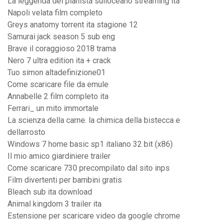
La leggenda del pianista sulloceano streaming ita
Napoli velata film completo
Greys anatomy torrent ita stagione 12
Samurai jack season 5 sub eng
Brave il coraggioso 2018 trama
Nero 7 ultra edition ita + crack
Tuo simon altadefinizione01
Come scaricare file da emule
Annabelle 2 film completo ita
Ferrari_ un mito immortale
La scienza della carne. la chimica della bistecca e
dellarrosto
Windows 7 home basic sp1 italiano 32 bit (x86)
Il mio amico giardiniere trailer
Come scaricare 730 precompilato dal sito inps
Film divertenti per bambini gratis
Bleach sub ita download
Animal kingdom 3 trailer ita
Estensione per scaricare video da google chrome