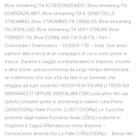
Blow streaming ITA ALTADEFINIZIONE01, Blow streaming ITA
FILMSENZALIMITI, Blow streaming ITA IL GENIO DELLO
STREAMING, Blow STREAMING ITA CINEBLOG, Blow streaming
ITA OPENLOAD, Blow streaming ITA VERY STREAM, Blow
TORRENT ITA, Blow DOWNLOAD ITA SUB-ITA / Film /
Commedia / Drammatico – DURATA 170′ – India. Due amici
partono alla ricerca di un compagno di cui si sono perse le
tracce. Durante il viaggio si imbatteranno in imprese, incontri
e altre storie: una scommessa da lungo tempo dimenticata,
un matrimonio che non s’ha da fare e un funerale che
sfuggirà ad ogni controllo I NUOVI FILM ITALIANI LI TROVI QUI
WEBWAREZ.IT OPPURE XXXITALIANI.COM Lista ultimi film xxx
(adulti) completi gratis in streaming in italiano Luna Piena
(2009/DVDRip) Nate Porche 2 (2011/DVDRip) Le 3 porche
preferite dagli Italiani Romanza Anale (2002) Lesbiche In
Orgasmo 4 Cagna Affamata non teme Bastone –
CentoxCento Amiche Per Le Palle (1995/DVDRip) … Below Her