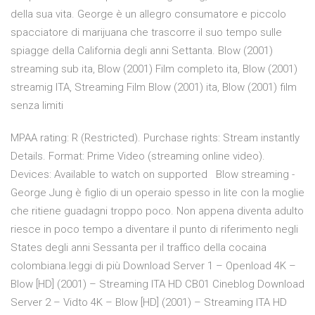
della sua vita. George è un allegro consumatore e piccolo
spacciatore di marijuana che trascorre il suo tempo sulle
spiagge della California degli anni Settanta. Blow (2001)
streaming sub ita, Blow (2001) Film completo ita, Blow (2001)
streamig ITA, Streaming Film Blow (2001) ita, Blow (2001) film
senza limiti
MPAA rating: R (Restricted). Purchase rights: Stream instantly
Details. Format: Prime Video (streaming online video).
Devices: Available to watch on supported Blow streaming -
George Jung è figlio di un operaio spesso in lite con la moglie
che ritiene guadagni troppo poco. Non appena diventa adulto
riesce in poco tempo a diventare il punto di riferimento negli
States degli anni Sessanta per il traffico della cocaina
colombiana.leggi di più Download Server 1 – Openload 4K –
Blow [HD] (2001) – Streaming ITA HD CB01 Cineblog Download
Server 2 – Vidto 4K – Blow [HD] (2001) – Streaming ITA HD