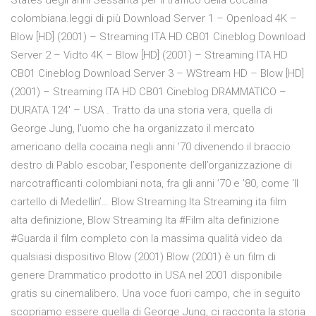
States degli anni Sessanta per il traffico della cocaina
colombiana.leggi di più Download Server 1 – Openload 4K –
Blow [HD] (2001) – Streaming ITA HD CB01 Cineblog Download
Server 2 – Vidto 4K – Blow [HD] (2001) – Streaming ITA HD
CB01 Cineblog Download Server 3 – WStream HD – Blow [HD]
(2001) – Streaming ITA HD CB01 Cineblog DRAMMATICO –
DURATA 124′ – USA . Tratto da una storia vera, quella di
George Jung, l’uomo che ha organizzato il mercato
americano della cocaina negli anni ’70 divenendo il braccio
destro di Pablo escobar, l’esponente dell’organizzazione di
narcotrafficanti colombiani nota, fra gli anni ’70 e ’80, come ‘Il
cartello di Medellin’… Blow Streaming Ita Streaming ita film
alta definizione, Blow Streaming Ita #Film alta definizione
#Guarda il film completo con la massima qualità video da
qualsiasi dispositivo Blow (2001) Blow (2001) è un film di
genere Drammatico prodotto in USA nel 2001 disponibile
gratis su cinemalibero. Una voce fuori campo, che in seguito
scopriamo essere quella di George Jung, ci racconta la storia