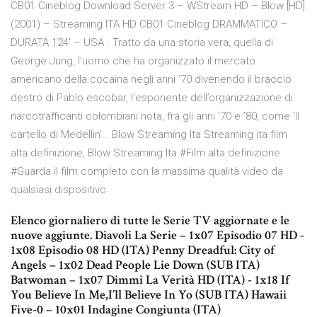
CB01 Cineblog Download Server 3 – WStream HD – Blow [HD]
(2001) – Streaming ITA HD CB01 Cineblog DRAMMATICO –
DURATA 124′ – USA . Tratto da una storia vera, quella di
George Jung, l’uomo che ha organizzato il mercato
americano della cocaina negli anni ’70 divenendo il braccio
destro di Pablo escobar, l’esponente dell’organizzazione di
narcotrafficanti colombiani nota, fra gli anni ’70 e ’80, come ‘Il
cartello di Medellin’… Blow Streaming Ita Streaming ita film
alta definizione, Blow Streaming Ita #Film alta definizione
#Guarda il film completo con la massima qualità video da
qualsiasi dispositivo
Elenco giornaliero di tutte le Serie TV aggiornate e le
nuove aggiunte. Diavoli La Serie – 1x07 Episodio 07 HD -
1x08 Episodio 08 HD (ITA) Penny Dreadful: City of
Angels – 1x02 Dead People Lie Down (SUB ITA)
Batwoman – 1x07 Dimmi La Verità HD (ITA) - 1x18 If
You Believe In Me,I’ll Believe In Yo (SUB ITA) Hawaii
Five-0 – 10x01 Indagine Congiunta (ITA)