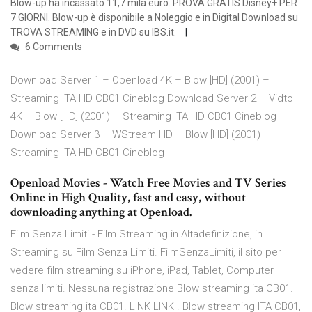
Blow-up ha incassato 11,7 mila euro. PROVA GRATIS Disney+ PER
7 GIORNI. Blow-up è disponibile a Noleggio e in Digital Download su
TROVA STREAMING e in DVD su IBS.it.
6 Comments
Download Server 1 – Openload 4K – Blow [HD] (2001) –
Streaming ITA HD CB01 Cineblog Download Server 2 – Vidto
4K – Blow [HD] (2001) – Streaming ITA HD CB01 Cineblog
Download Server 3 – WStream HD – Blow [HD] (2001) –
Streaming ITA HD CB01 Cineblog
Openload Movies - Watch Free Movies and TV Series
Online in High Quality, fast and easy, without
downloading anything at Openload.
Film Senza Limiti - Film Streaming in Altadefinizione, in
Streaming su Film Senza Limiti. FilmSenzaLimiti, il sito per
vedere film streaming su iPhone, iPad, Tablet, Computer
senza limiti. Nessuna registrazione Blow streaming ita CB01.
Blow streaming ita CB01. LINK LINK . Blow streaming ITA CB01,