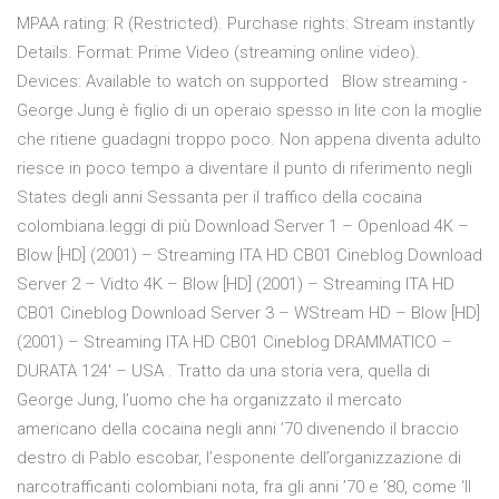
MPAA rating: R (Restricted). Purchase rights: Stream instantly
Details. Format: Prime Video (streaming online video).
Devices: Available to watch on supported Blow streaming -
George Jung è figlio di un operaio spesso in lite con la moglie
che ritiene guadagni troppo poco. Non appena diventa adulto
riesce in poco tempo a diventare il punto di riferimento negli
States degli anni Sessanta per il traffico della cocaina
colombiana.leggi di più Download Server 1 – Openload 4K –
Blow [HD] (2001) – Streaming ITA HD CB01 Cineblog Download
Server 2 – Vidto 4K – Blow [HD] (2001) – Streaming ITA HD
CB01 Cineblog Download Server 3 – WStream HD – Blow [HD]
(2001) – Streaming ITA HD CB01 Cineblog DRAMMATICO –
DURATA 124′ – USA . Tratto da una storia vera, quella di
George Jung, l’uomo che ha organizzato il mercato
americano della cocaina negli anni ’70 divenendo il braccio
destro di Pablo escobar, l’esponente dell’organizzazione di
narcotrafficanti colombiani nota, fra gli anni ’70 e ’80, come ‘Il