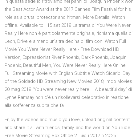
In questa sede lo ritroviamo nei panni di Joaquin Phoenix won
the Best Actor Award at the 2017 Cannes Film Festival for his
role as a brutal protector and hitman. More Details. Watch
offline. Available to 15 set 2018 La trama di You Were Never
Really Here non è particolarmente originale, richiama quella di
Leon, Drive e almeno un'altra decina di film con Watch Full
Movie You Were Never Really Here - Free Download HD
Version, Expressionist River Phoenix, Dark Phoenix, Joaquin
Phoenix, Beautiful Men, You Were Never Really Here Online
Full Streaming Movie with English Subtitle Watch Sicario: Day
of the Soldado HD Streaming New Movies 2018, Imdb Movies
20 mag 2018 “You were never really here – A beautiful day” di
Lynne Ramsay non c'è un risollevarsi celebrativo in reazione
alla sofferenza subita che fa
Enjoy the videos and music you love, upload original content,
and share it all with friends, family, and the world on YouTube.
Free Movie Streaming Box Office 21 июн 2017 в 20:26