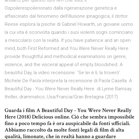
andarci, per questo tutti film che vuoi, li
Ospoilerespoilerionato dalla rigenerazione genetica e
affascinato dal fenomeno dell’illusione ipnagogica, il dottor
Reese esplora la psiche di Gabriel Howarth, un giovane uomo
la cui vita è sconvolta quando i suoi violenti sogni cominciano
a mescolarsi con la realtà. If you have patience and an open
mind, both First Reformed and You Were Never Really Here
provide thoughtful and methodical examinations on genre,
violence, and the visceral appeal of empty bloodshed. A
beautiful Day, la video recensione. 'Se lei è lì, la troverò'.
Michele De Paola interpreta la recensione di Paola Casella. A
Beautiful Day - You Were Never Really Here. di Lynne Ramsay.
thriller, drammatico, Usa/Francia/Gran Bretagna (2017)
Guarda i film A Beautiful Day - You Were Never Really
Here (2018) Delicious online. Ciò che sembra impossibile
fino a poco tempo fa è ora auspicabile da fonti ufficiali.
Abbiamo raccolto da molte fonti legali di film di alta
qualità, limonate, che in realtà hanno a guardare