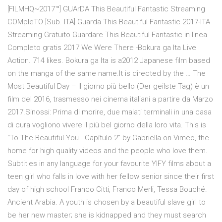
[FILMHQ~2017™] GUArDA This Beautiful Fantastic Streaming
COMpleTO [Sub. ITA] Guarda This Beautiful Fantastic 2017-ITA
Streaming Gratuito Guardare This Beautiful Fantastic in linea
Completo gratis 2017 We Were There -Bokura ga Ita Live
Action. 714 likes. Bokura ga Ita is a2012 Japanese film based
on the manga of the same name.It is directed by the … The
Most Beautiful Day – Il giorno più bello (Der geilste Tag) è un
film del 2016, trasmesso nei cinema italiani a partire da Marzo
2017.Sinossi: Prima di morire, due malati terminali in una casa
di cura vogliono vivere il più bel giorno della loro vita. This is
"To The Beautiful You - Capítulo 2" by Gabriella on Vimeo, the
home for high quality videos and the people who love them.
Subtitles in any language for your favourite YIFY films about a
teen girl who falls in love with her fellow senior since their first
day of high school Franco Citti, Franco Merli, Tessa Bouché.
Ancient Arabia. A youth is chosen by a beautiful slave girl to
be her new master; she is kidnapped and they must search